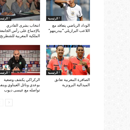
الرئيسية !
الرئيسية !
الوداد الرياضي يتعاقد مع
انتخاب بشرى القادري
اللاعب البرازيلي “بيدرينهو”
بالإجماع على رأس الجامعة
الملكية المغربية للشطرنج
الرئيسية !
الرئيسية !
الصافرة المغربية تعانق
الركراكي يكشف وضعية
الميدالية البرونزية
بوعدي ونائل العيناوي وينف
تواصله مع عيسى ديوب