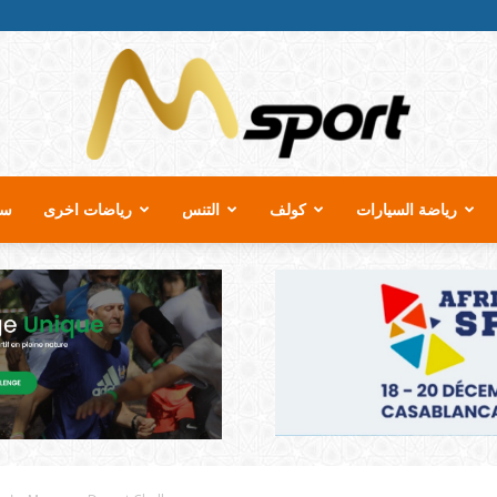
رياضة السيارات
كولف
التنس
رياضات اخرى
سب
MSport.ma