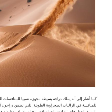
كما أشار إلى أنه يملك دراجة بسيطة مجهزة نسبيا للمنافسات ال
للمنافسة في الراليات الصحراوية الطويلة اللتي تضمن دراجون 
ولسوء الحظ، فإن ميزانيته الحالية لا تسمح له بشراء معدات ترقى