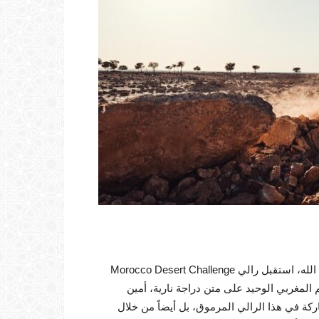
تحت الرعاية السامية لصاحب جلالة الملك محمد السادس نصره الله، استقبل رالي Morocco Desert Challenge
جنسية مختلفة، من بينهم المغربي الوحيد على متن دراجة نارية، أمين
ة في هذا الرالي المرموق، بل أيضاً من خلال