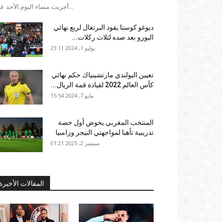
أجريت مساء اليوم الأحد على...
ديوغو كوستا يقود البرتغال لربع نهائي
اليورو بعد صده لثلاث ركلات...
يوليو 1, 2024 23:11
تعيين البولندي مارتشينياك حكم نهائي
كأس العالم 2022 لقيادة قمة الريال...
مايو 7, 2024 15:54
المنتخب المغربي يخوض أول حصة
تدريبية تأهبا لمواجهتي النيجر وزامبيا
سبتمبر 2, 2025 01:21
المقالات الأخيرة