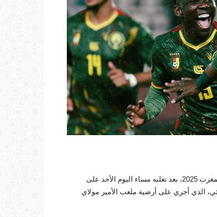
حجز منتخب الكاميرون مقعده في ربع نهائي كأس أمم إفريقيا المغرب 2025، بعد تغلبه مساء اليوم الأحد على
ي، الذي أجري على أرضية ملعب الأمير مولاي