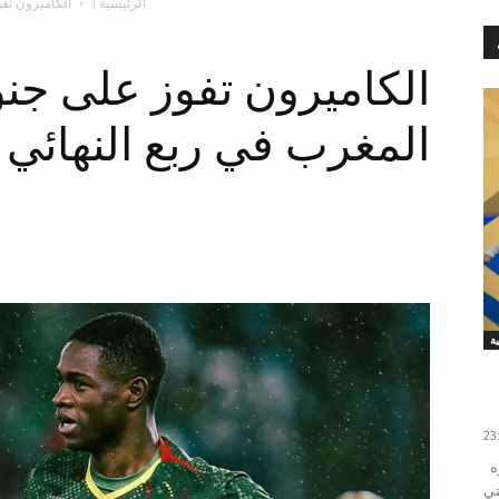
الرئيسية !
الكاميرون تفو
الكاميرون تفوز على جنو
المغرب في ربع النهائي
توج المنتخب السنغالي بلقب كأس أمم إفريقيا، بعد فوزه
تي