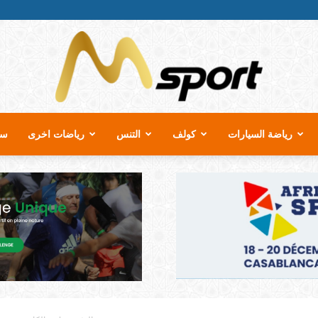
رياضة السيارات
كولف
التنس
رياضات اخرى
سب
MSport.ma