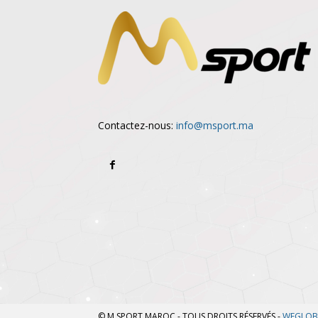
Contactez-nous:
info@msport.ma
© M SPORT MAROC - TOUS DROITS RÉSERVÉS -
WEGLOB