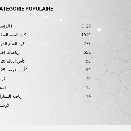
ATÉGORIE POPULAIRE
3127
الرئيسية !
1940
كرة القدم الوطن
778
كرة القدم الدول
652
رياضات اخر
150
كأس العالم 2026
99
كأس إفريقيا 2025
49
كول
15
الت
14
رياضة السيار
الأرشي