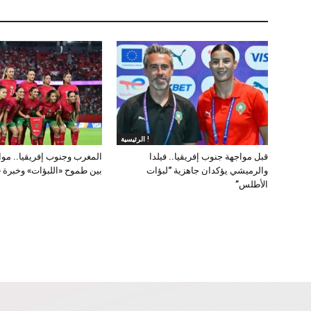
الرئيسية !
قبل مواجهة جنوب إفريقيا.. فيلدا
المغرب وجنوب إفريقيا.. مو
والرميشي يؤكدان جاهزية “لبؤات
بين طموح «اللبؤات» وخبرة «بان
الأطلس”