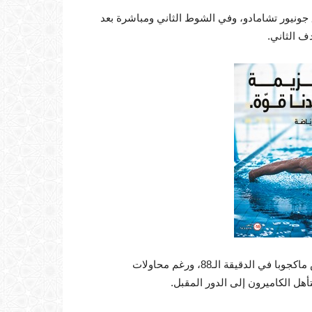
ميروني التسجيل في الدقيقة الـ33 عن طريق جونيور تشامادو، وفي الشوط الثاني ومباشرة بعد
ف الثاني.
وقلص منتخب جنوب إفريقيا النتيجة بهدف وقعه اللاعب إيفيدنس ماكجوبا في الدقيقة الـ88، ورغم محاولات
هل الكاميرون إلى الدور المقبل.