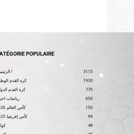
ATÉGORIE POPULAIRE
3115
الرئيسية !
1930
كرة القدم الوطن
775
كرة القدم الدول
650
رياضات اخر
150
كأس العالم 2026
99
كأس إفريقيا 2025
49
كول