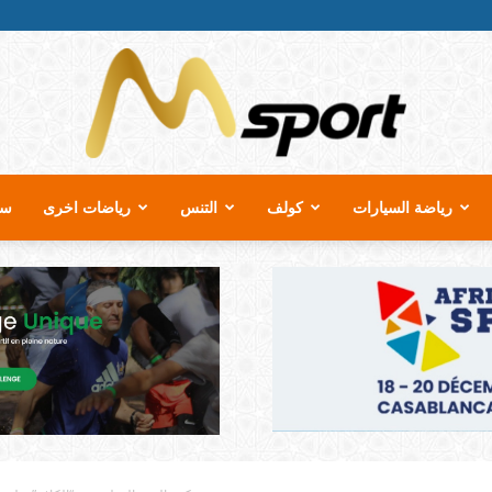
رياضة السيارات
كولف
التنس
رياضات اخرى
سب
MSport.ma