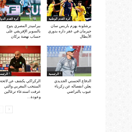
كرة القدم الوطنية
كرة القدم الدولي
برشلونة يهزم باريس سان
بيراميدز المصري يتوج
جيرمان في عقر داره بدوري
بالسوبر الإفريقي على
الأبطال
حساب نهضة بركان
الرئيسية !
الرئيسية !
الدفاع الحسني الجديدي
الركراكي يكشف عن لائحة
يعلن انفصاله عن زكرياء
المنتخب المغربي والتي
عبوب بالتراضي
عرفت استدعاء ترغالين
وعودة...