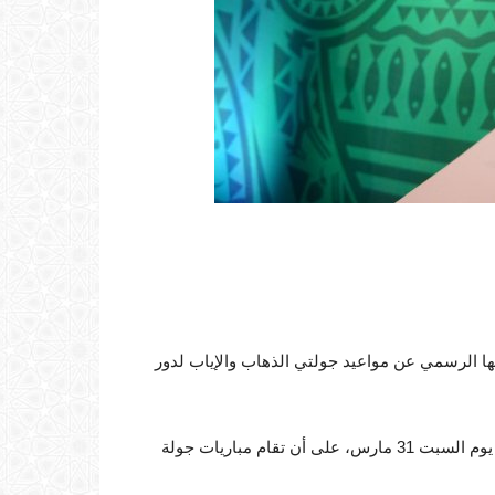
قعها الرسمي عن مواعيد جولتي الذهاب والإياب لدور
وحدد الكاف مواعيد انطلاق منافسات جولة الذهاب والتي ستبدأ يوم السبت 31 مارس، على أن تقام مباريات جولة