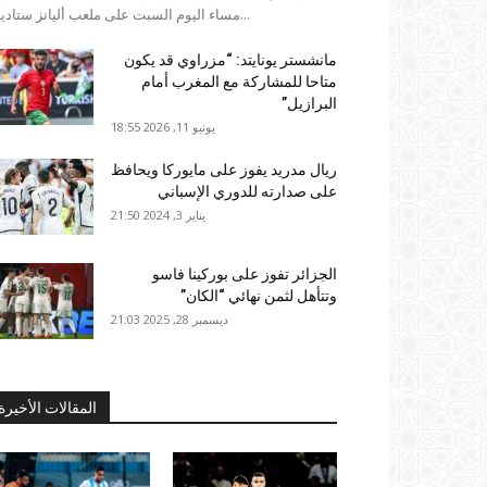
مساء اليوم السبت على ملعب أليانز ستاديوم...
مانشستر يونايتد: “مزراوي قد يكون
متاحا للمشاركة مع المغرب أمام
البرازيل”
يونيو 11, 2026 18:55
ريال مدريد يفوز على مايوركا ويحافظ
على صدارته للدوري الإسباني
يناير 3, 2024 21:50
الجزائر تفوز على بوركينا فاسو
وتتأهل لثمن نهائي “الكان”
ديسمبر 28, 2025 21:03
المقالات الأخيرة