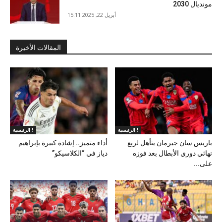
مونديال 2030
أبريل 22, 2025 15:11
المقالات الأخيرة
الرئيسية !
الرئيسية !
باريس سان جيرمان يتأهل لربع
أداء متميز.. إشادة كبيرة بإبراهيم
نهائي دوري الأبطال بعد فوزه
دياز في “الكلاسيكو”
على...