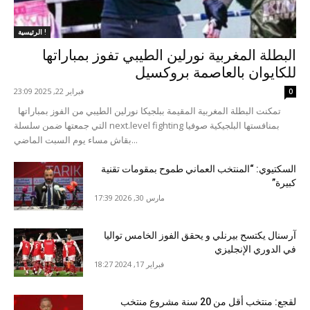
الرئيسية !
البطلة المغربية نورلين الطيبي تفوز بمباراتها
للكايوان بالعاصمة بروكسيل
فبراير 22, 2025 23:09
0
تمكنت البطلة المغربية المقيمة ببلجيكا نورلين الطيبي من الفوز بمباراتها
التي جمعتها ضمن سلسلة next.level fighting بمنافستها البلجيكية صوفيا
بقاش مساء يوم السبت الماضي...
السكتيوي: “المنتخب العماني طموح بمقومات تقنية
كبيرة”
مارس 30, 2026 17:39
آرسنال يكتسح بيرنلي و يحقق الفوز الخامس تواليا
في الدوري الإنجليزي
فبراير 17, 2024 18:27
لقجع: منتخب أقل من 20 سنة مشروع منتخب