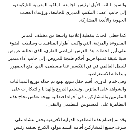
والسيد النائب الأول لرئيس الجامعة الملكية المغربية للتايكوندو،
إلى جانب أعضاء المكتب المديري للجامعة، ورؤساء العصب
الجهوية والأندية المشاركة.
كما حظي الحدث بتغطية إعلامية واسعة من مختلف المنابر
المقروءة والمرئية، التي واكبت أطوار المنافسات وسلطت الضوء
على أبرز لحظات هذا العرس الرياضي القاري، الذي تخللته عروض
فنية شيقة قدمها فريق أحلام طنجة للعروض، إلى جانب أداء متميز
للبطل العالمي في فن التكسير عقا مصطفى، الذي أمتع الجمهور
بإبداعاته الاستعراضية.
وفي ختام الدوري، أقيم حفل تتويج بهيج تم خلاله توزيع الميداليات
والشواهد على الفائزين، وتسليم الدروع والهدايا والتذكارات على
المكرمين والمشاركين، في أجواء احتفالية بهيجة تعكس نجاح هذه
التظاهرة على المستويين التنظيمي والتقني.
وقد تم إختتام هذه التظاهرة الدولية الأفريقية بحفل عشاء على
شرف جميع المشاركين أقامه السيد مولود الكيرع بصفته رئيس