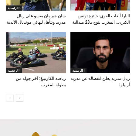
الرئيسية !
البارا ألعاب القوى-جائزة تونس
سان جيرمان يقسو على ريال
الكبرى.. المغرب يتوج بـ23 ميدالية
مدريد ويتأهل لنهائي مونديال الأندية
الرئيسية !
الرئيسية !
ريال مدريد يعلن انفصاله عن مدربه
رياضة الكارتينغ: آخر جولة من
أربيلوا
بطولة المغرب