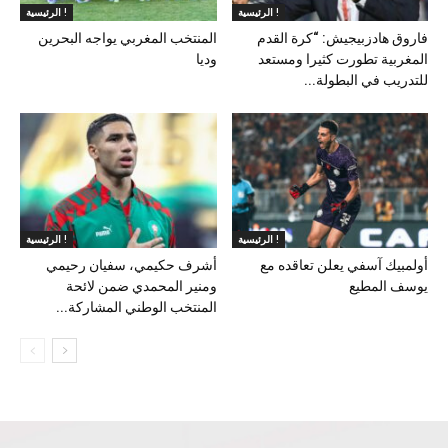
الرئيسية !
الرئيسية !
فاروق هادزبيجيش: “كرة القدم
المنتخب المغربي يواجه البحرين
المغربية تطورت كثيرا ومستعد
وديا
للتدريب في البطولة...
الرئيسية !
الرئيسية !
أولمبيك آسفي يعلن تعاقده مع
أشرف حكيمي، سفيان رحيمي
يوسف المطيع
ومنير المحمدي ضمن لائحة
المنتخب الوطني المشاركة...