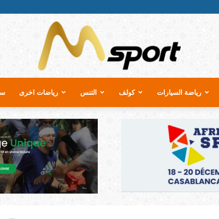
رياضة السيارات
كولف
التنس
رياضات اخرى
سب
MSport.ma