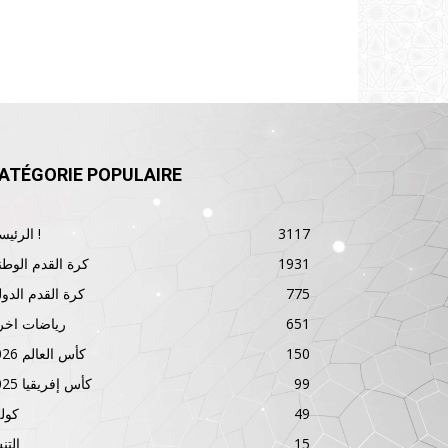
ATÉGORIE POPULAIRE
3117
الرئيسية !
1931
كرة القدم الوطن
775
كرة القدم الدول
651
رياضات اخر
150
كأس العالم 2026
99
كأس إفريقيا 2025
49
كول
15
الت