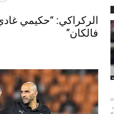
الركراكي: “حكيمي غادي يكون معانا فالكان”
الرئيس
الركراكي: “حكيمي غادي 
فالكان”
قاد الدولي المغربي أيوب الكعبي فرقه أولمبياكوس اليوناني
13 من الدوري