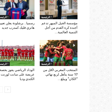
الرئيسية !
الرئيسية !
مؤسسة الجيل المبهر تدعم
رسميا.. برشلونة يعلن تعيي
أجندة كرة القدم من أجل
هانزي فليك كمدرب جديد
التنمية العالمية...
الرئيسية !
الرئيسية !
المنتخب المغربي لأقل من
الوداد الرياضي يفوز بحصة
17 سنة يتأهل لربع نهائي
عريضة على سانت لورنت
“الكان” ويبلغ...
الكندي وديا