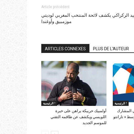
Article précédent
يد الركراكي يكشف لائحة المنتخب المغربي لوديتي
موزمبيق وأوغندا
ARTICLES CONNEXES
PLUS DE L'AUTEUR
الرئيسية !
الرئيسية !
ي المشارك
أولمبيك خريبكة يراهن على خبرة
سط « تارانتو
اللويسي ويكشف عن طاقمه التقني
للموسم الجديد