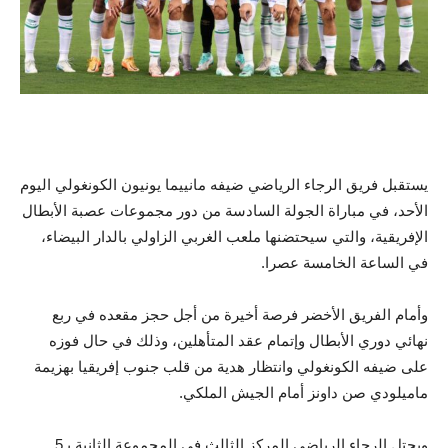
يستقبل فريق الرجاء الرياضي ضيفه مانييما يونيون الكونغولي اليوم
الأحد، في مباراة الجولة السادسة من دور مجموعات عصبة الأبطال
الإفريقية، والتي سيحتضنها ملعب الغربي الزاولي بالدار البيضاء،
في الساعة الخامسة عصرا.
وأمام الفريق الأخضر فرصة أخيرة من أجل حجز مقعده في ربع
نهائي دوري الأبطال وإتمام عقد المتأهلين، وذلك في حال فوزه
على ضيفه الكونغولي وانتظار هدية من قلب جنوب إفريقيا بهزيمة
ماميلودي صن داونز أمام الجيش الملكي.
ويحتل الرجاء الرياضي المركز الثالث في المجموعة الثانية بـ5