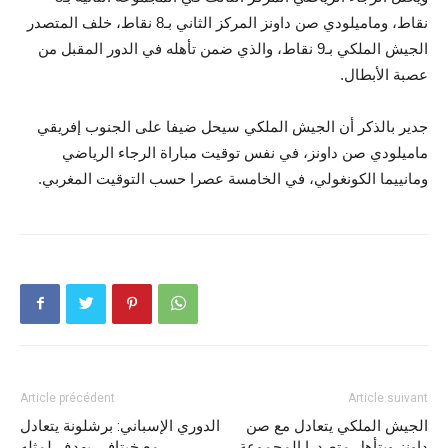
نقاط، وماميلودي صن داونز المركز الثاني بـ8 نقاط، خلف المتصدر
الجيش الملكي بـ9 نقاط، والذي ضمن تأهله في الدور المقبل من
عصبة الأبطال.
جدير بالذكر أن الجيش الملكي سيحل ضيفا على الجنوب إفريقي
ماميلودي صن داونز، في نفس توقيت مباراة الرجاء الرياضي
ومانييما الكونغولي، في الخامسة عصرا حسب التوقيت المغربي.
Article précédent
Article suivant
الجيش الملكي يتعادل مع صن
الدوري الإسباني: برشلونة يتعادل
داونز ويتأهل متصدرا المجموعة
مع خيتافي بهدف لمثله