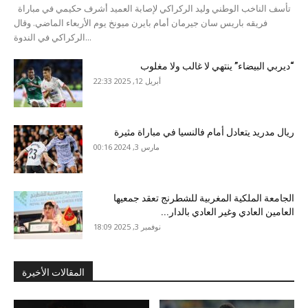
تأسف الناخب الوطني وليد الركراكي لإصابة العميد أشرف حكيمي في مباراة
فريقه باريس سان جيرمان أمام بايرن ميونخ يوم الأربعاء الماضي. وقال
الركراكي في الندوة...
“ديربي البيضاء” ينتهي لا غالب ولا مغلوب
أبريل 12, 2025 22:33
ريال مدريد يتعادل أمام فالنسيا في مباراة مثيرة
مارس 3, 2024 00:16
الجامعة الملكية المغربية للشطرنج تعقد جمعيها
العامين العادي وغير العادي بالدار...
نوفمبر 3, 2025 18:09
المقالات الأخيرة