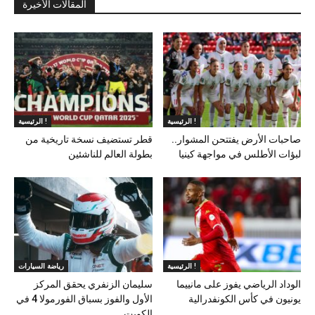
المقالات الأخيرة
الرئيسية !
الرئيسية !
صاحبات الأرض يفتتحن المشوار..
قطر تستضيف نسخة تاريخية من
لبؤات الأطلس في مواجهة كينيا
بطولة العالم للناشئين
الرئيسية !
رياضة السيارات
الوداد الرياضي يفوز على مانييما
سليمان الزنفري يحقق المركز
يونيون في كأس الكونفدرالية
الأول والفوز بسباق الفورمولا 4 في
الكويت