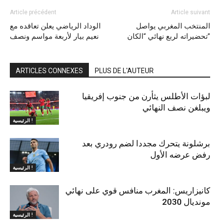
Article précédent
Article suivant
المنتخب المغربي يواصل
الوداد الرياضي يعلن تعاقده مع
تحضيراته لربع نهائي “الكان”
نعيم بيار لأربعة مواسم ونصف
ARTICLES CONNEXES
PLUS DE L'AUTEUR
لبؤات الأطلس يثأرن من جنوب إفريقيا
ويبلغن نصف النهائي
الرئيسية !
برشلونة يتحرك مجددا لضم رودري بعد
رفض عرضه الأول
الرئيسية !
كانيزاريس: المغرب منافس قوي على نهائي
مونديال 2030
الرئيسية !