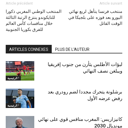
Article précédent
Article suivant
منتخب فرنسا يتأهل لربع نهائي
المنتخب الوطني المغربي ذكورا
اليورو بعد فوزه على بلجيكا في
للتايكوندو ينتزع الرتبة الثالثة
الوقت القاتل
خلال منافسات كأس العالم
للفرق بكوريا الجنوبية
ARTICLES CONNEXES
PLUS DE L'AUTEUR
لبؤات الأطلس يثأرن من جنوب إفريقيا
ويبلغن نصف النهائي
الرئيسية !
برشلونة يتحرك مجددا لضم رودري بعد
رفض عرضه الأول
الرئيسية !
كانيزاريس: المغرب منافس قوي على نهائي
مونديال 2030