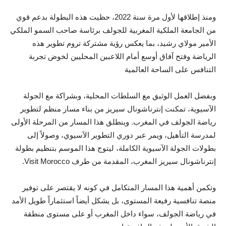
ومنذ إطلاقها لأول مرة سنة 2022، حظيت هذه البطولة بدعم قوي
من الجامعة الملكية المغربية للجولف برئاسة صاحب السمو الملكي
الأمير مولاي رشيد، بما يعكس رؤية مشتركة تروم تطوير هذه
الرياضة وفتح آفاق أوسع أمام اللاعبين المحليين لخوض تجربة
التنافس على الساحة العالمية
وبفضل العمل الوثيق مع السلطات المحلية، وبشراكة مع الجولة
الآسيوية، تمكنت إنترناشونال سيريز من بناء مسار منظم لتطوير
رياضة الجولف في المغرب. وينطلق هذا المسار من المرحلة الأولى
لمدرسة التأهيل، ويمر عبر دوري التطوير الآسيوي، وصولاً إلى
بطولات الجولة الآسيوية الكاملة، ليتوج هذا الموسم بتنظيم بطولة
إنترناشونال سيريز المغرب، المقدمة من طرف Visit Morocco.
وتكمن أهمية هذا المسار المتكامل في كونه لا يقتصر على توفير
منصة تنافسية رفيعة المستوى، بل يشكل أيضاً استثماراً طويل الأمد
في رياضة الجولف، سواء داخل المغرب أو على مستوى منطقة