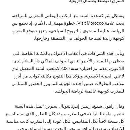
الشرق الأوسط وشمال إفريقيا.
وتشكل شراكة هذه السنة مع المكتب الوطني المغربي للسياحة،
تحت علامة Visit Morocco، خطوة مهمة إلى الأمام، إذ تجمع بين
الرياضة عالية المستوى والترويج السياحي، وتعزز تموقع المغرب
كوجهة رائدة لسياحة الجولف في المنطقة وخارجها.
وتأتي هذه الشراكات في أعقاب الاعتراف بالمكانة الخاصة التي
يحظى بها المسار الأحمر لنادي الجولف الملكي دار السلام لدى
اللاعبين، بعدما تم اختياره سنة 2025 كملعب السنة المفضل لدى
لاعبي الجولة الآسيوية. ويؤكد هذا التتويج مكانته كواحد من أبرز
ملاعب البطولات ضمن أجندة الجولة، كما يبرز الحضور المتنامي
للمغرب كوجهة عالمية لرياضة الجولف.
وقال راهول سينغ، رئيس إنترناشونال سيريز: “تمثل هذه السنة
تنظيم بطولتنا الرابعة في المغرب، وقد كان التطور الذي لمسناه مع
كل نسخة لافتاً بكل المقاييس. فكل عودة إلى المغرب كانت مناسبة
للارتقاء بمستوى المنافسة، وفي الوقت نفسه للمساهمة في