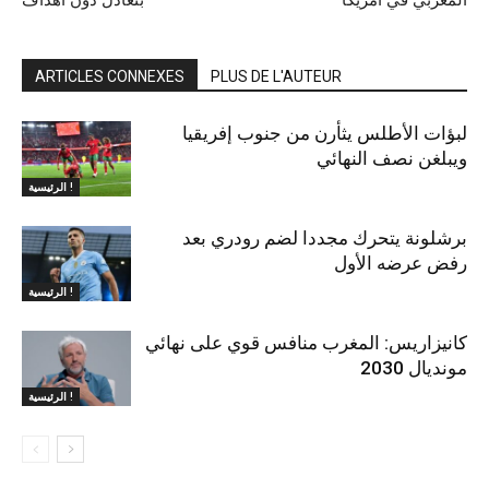
المغربي في أمريكا
بتعادل دون أهداف
ARTICLES CONNEXES
PLUS DE L'AUTEUR
لبؤات الأطلس يثأرن من جنوب إفريقيا
ويبلغن نصف النهائي
الرئيسية !
برشلونة يتحرك مجددا لضم رودري بعد
رفض عرضه الأول
الرئيسية !
كانيزاريس: المغرب منافس قوي على نهائي
مونديال 2030
الرئيسية !