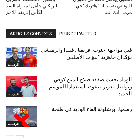
اليوناني بتسجيله “هاتريك” في
للريكبي يتأهل لمباراة السد
مرمى آيك أثينا
لكأس إفريقيا للأمم
ARTICLES CONNEXES
PLUS DE L'AUTEUR
قبل مواجهة جنوب إفريقيا.. فيلدا والرميشي
يؤكدان جاهزية “لبؤات الأطلس”
الرئيسية !
الوداد يحسم صفقة صلاح الدين كوفي
ويواصل تعزيز صفوفه استعدادا للموسم
الجديد
الرئيسية !
رسميا.. برشلونة إلغاء الودية في طنجة
الرئيسية !