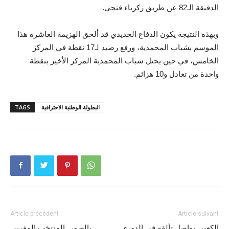
الدقيقة الـ82 عن طريق زكرياء فتحي.
وبهذه النتيجة يكون الدفاع الجديدي قد ألحق الهزيمة العاشرة هذا
الموسم بشباب المحمدية، ورفع رصيد لـ17 نقطة في المركز
الخامس، في حين يحتل شباب المحمدية المركز الأخير بنقطة
واحدة من تعادل و10 هزائم.
البطولة الوطنية الاحترافية
TAGS
Article précédent
Article suivant
الكعبي يواصل تألقه في الدوري
بالصور ..المنتخب المغربي