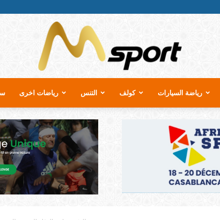
رياضة السيارات
كولف
التنس
رياضات اخرى
سب
MSport.ma