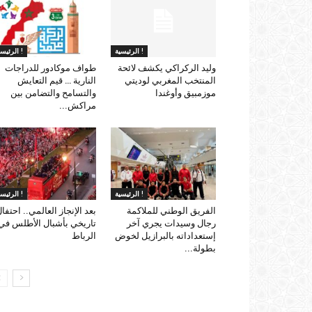
الرئيسية !
الرئيسية !
وليد الركراكي يكشف لائحة
طواف موكادور للدراجات
المنتخب المغربي لوديتي
النارية … قيم التعايش
موزمبيق وأوغندا
والتسامح والتضامن بين
مراكش...
الرئيسية !
الرئيسية !
الفريق الوطني للملاكمة
بعد الإنجاز العالمي.. احتفا
رجال وسيدات يجري آخر
تاريخي بأشبال الأطلس في
إستعداداته بالبرازيل لخوض
الرباط
بطولة...