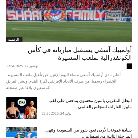
الرئيسية !
أولمبيك آسفي يستقبل مبارياته في كأس
الكونفدرالية بملعب المسيرة
نوفمبر 17, 2025 19:54
0
أعلن نادي أولمبيك آسفي مساء اليوم الإثنين عن تأهيل ملعب المسيرة
الخضراء رسميا، من طرف الاتحاد الإفريقي لكرة القدم. ونشر الفريق
المسفيوي بلاغا عبر صفحته...
البطل المغربي ياسين محسون يتنافس على لقب
مابين القارات للمجلس العالمي...
يوليو 24, 2025 22:36
بقيادة عموتة..الأردن تعود بفوز من السعودية وتنهي
المرحلة الثانية من تصفيات...