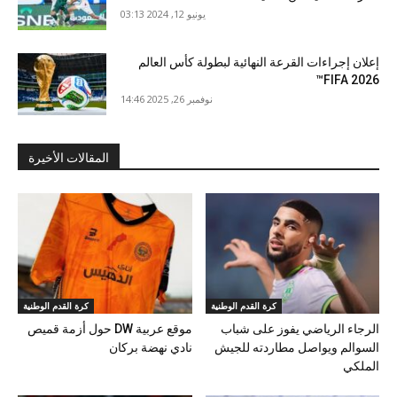
يونيو 12, 2024 03:13
إعلان إجراءات القرعة النهائية لبطولة كأس العالم
FIFA 2026™
نوفمبر 26, 2025 14:46
المقالات الأخيرة
كرة القدم الوطنية
كرة القدم الوطنية
الرجاء الرياضي يفوز على شباب
‏موقع ⁦‪DW عربية‬⁩ حول أزمة قميص
السوالم ويواصل مطاردته للجيش
نادي نهضة بركان
الملكي