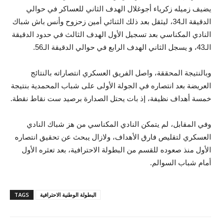
يضيف زميله زكرياء أجوغلال الهدف الثاني للعساكر في حوالي
الدقيقة الـ34، ليثقل بعد ذلك الثنائي أمين زحزوح وأنس باش شباك
النادي المكناسي بعد تسجيل الأول الهدف الثالث في حدود الدقيقة
الـ43، و يسجل الثاني الهدف الرابع في حوالي الدقيقة الـ56.
وبالنتيجة المحققة، واصل الفريق العسكري انتصاراته بالنتائج
العريضة بعد انتصاره في الجولة الأولى على شباب المحمدية بنتيجة
خمسة أهداف نظيفة، إذ بات يحتل الصدارة برصيد ست نقاط نقطة.
وفي المقابل، لم يتمكن النادي المكناسي من هز شباك النادي
العسكري لتقليص فارق الأهداف، ولازال يبحث عن تحقيق انتصاره
الأول منذ صعوده للقسم من البطولة الاحترافية، بعد تعثره الأول
أمام شباب السوالم.
البطولة الوطنية الاحترافية
TAGS