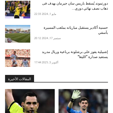
دورتموند يُسقط باريس سان جيرمان بهدف فى
ذهاب نصف نهائي دوري...
مايو 1, 2024 22:33
حسنية أكادير يستقبل مبارياته بملعب المسيرة
بآسفي
سبتمبر 17, 2024 20:12
إشبيلية يفوز على برشلونة برباعية وريال مدريد
يستعيد صدارة “الليغا”
أكتوبر 5, 2025 17:44
المقالات الأخيرة