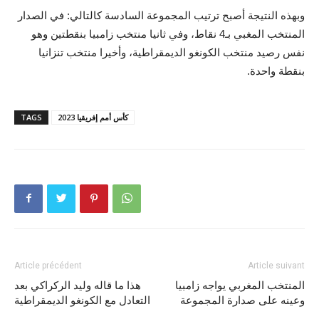
وبهذه النتيجة أصبح ترتيب المجموعة السادسة كالتالي: في الصدار
المنتخب المغبي بـ4 نقاط، وفي ثانيا منتخب زامبيا بنقطتين وهو
نفس رصيد منتخب الكونغو الديمقراطية، وأخيرا منتخب تنزانيا
بنقطة واحدة.
كأس أمم إفريقيا 2023
TAGS
Article précédent
Article suivant
المنتخب المغربي يواجه زامبيا
هذا ما قاله وليد الركراكي بعد
وعينه على صدارة المجموعة
التعادل مع الكونغو الديمقراطية