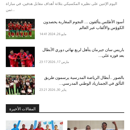
اليوم الإثنين على نظيره المكسيكي بثلاثة أهداف مقابل هدفين، في مباراة
ثمن...
أسود الأطلس يتألقون …. النجوم المغاربة يحصدون
الكوؤس والألقاب عبر العالم
مايو 26, 2024 14:41
باريس سان جيرمان يتأهل لربع نهائي دوري الأبطال
بعد فوزه على...
مارس 17, 2026 23:17
بالصور ..أبطال الرياضة المدرسية يرسمون طريق
التألق في الجمنازياد الوطني المدرسي...
يناير 30, 2026 23:21
المقالات الأخيرة