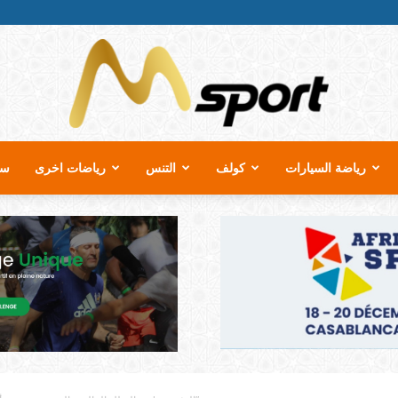
رياضة السيارات
كولف
التنس
رياضات اخرى
سب
MSport.ma