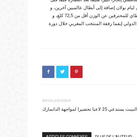
ليام نولان إضافة إلى أبطال عالميين آخرين، و
علما أيضا أنه حاليا بطل للعالم برسم المجلس العالمي للمواي طاي للمحترفين عن الوزن أقل من 72,5 كلغ، و
 الدولي إيفما رفقة المنتخب المغربي خلال دورة
Article précédent
لنيبت يستدعي 25 لاعبا تحضيرا لمواجهة الدانمارك
ARTICLES CONNEXES
PLUS DE L'AUTEUR