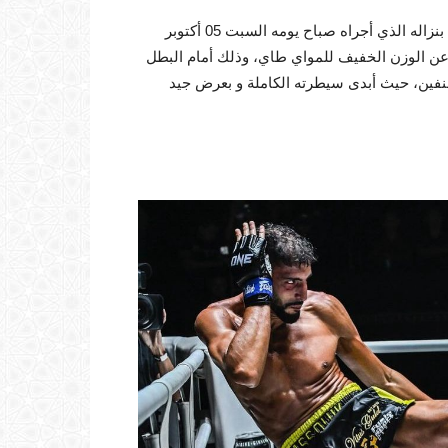
تمكن البطل العالمي المغربي يوسف أسويق من الظفر وبجدارة بنزاله الذي أجراه صباح يومه السبت 05 أكتوبر
20 بتوقيت المغرب برسم المنظمة العالمية One Champion عن الوزن الخفيف للمواي طاي، وذلك أمام البطل
صنفين، حيث أبدى سيطرته الكاملة و بعرض جيد