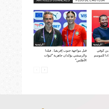
الرئيسية !
الرئيسية !
دين كوفي
قبل مواجهة جنوب إفريقيا.. فيلدا
ادا للموسم
والرميشي يؤكدان جاهزية “لبؤات
الأطلس”