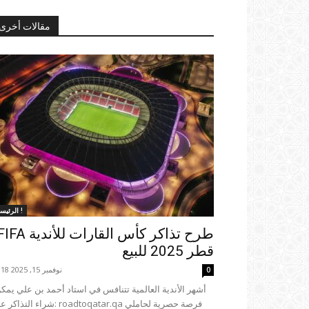
مقالات أخرى
الرئيسية !
طرح تذاكر كأس القارات للأندية 
قطر 2025 للبيع
نوفمبر 15, 2025 22:18
0
شراء التذاكر على: roadtoqatar.qa فرصة حصرية