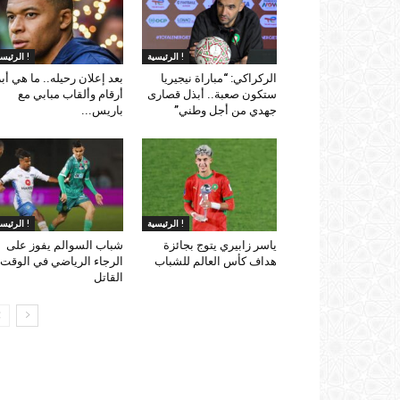
الرئيسية !
الرئيسية !
الركراكي: “مباراة نيجيريا
بعد إعلان رحيله.. ما هي أب
ستكون صعبة.. أبذل قصارى
أرقام وألقاب مبابي مع
جهدي من أجل وطني”
باريس...
الرئيسية !
الرئيسية !
ياسر زابيري يتوج بجائزة
شباب السوالم يفوز على
هداف كأس العالم للشباب
الرجاء الرياضي في الوقت
القاتل