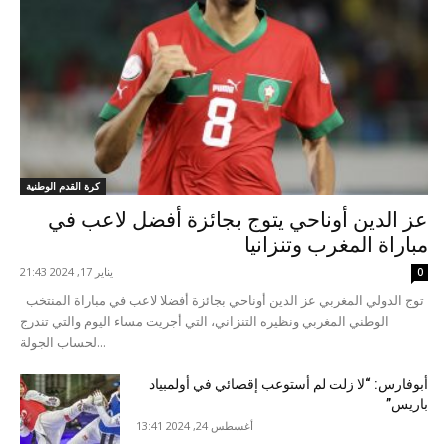
كرة القدم الوطنية
عز الدين أوناحي يتوج بجائزة أفضل لاعب في
مباراة المغرب وتنزانيا
يناير 17, 2024 21:43
0
توج الدولي المغربي عز الدين أوناحي بجائزة أفضلا لاعب في مباراة المنتخب
الوطني المغربي ونظيره التنزاني، التي أجريت مساء اليوم والتي تندرج
لحساب الجولة...
أبوفارس: “لا زلت لم أستوعب إقصائي في أولمبياد
باريس”
أغسطس 24, 2024 13:41