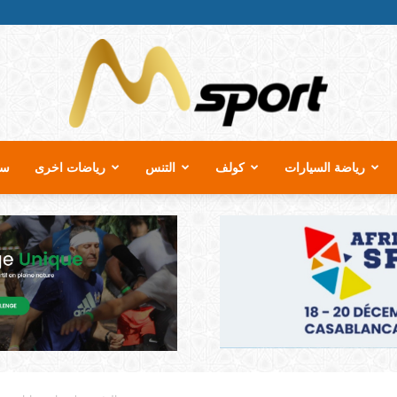
رياضة السيارات
كولف
التنس
رياضات اخرى
سب
MSport.ma