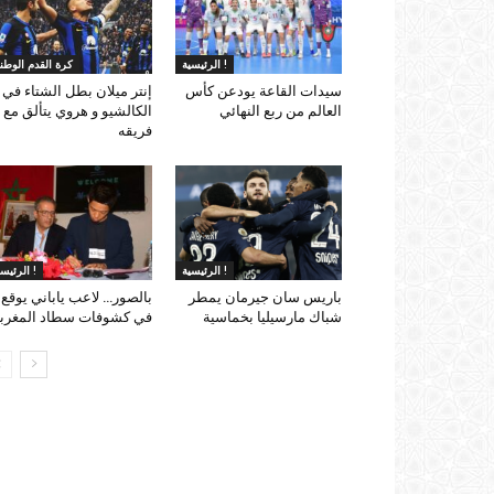
الرئيسية !
كرة القدم الوطني
سيدات القاعة يودعن كأس
إنتر ميلان بطل الشتاء في
العالم من ربع النهائي
الكالشيو و هروي يتألق مع
فريقه
الرئيسية !
الرئيسية !
باريس سان جيرمان يمطر
بالصور… لاعب ياباني يوقع
شباك مارسيليا بخماسية
في كشوفات سطاد المغرب