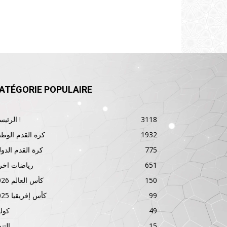
ATÉGORIE POPULAIRE
3118
الرئيسية !
1932
كرة القدم الوطن
775
كرة القدم الدول
651
رياضات اخر
150
كأس العالم 2026
99
كأس إفريقيا 2025
49
كول
15
الت