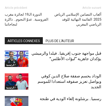
Article précédent
Article suivant
ألعاب التضامن الإسلامي الرياض
الدورة الـ19 لجائزة مغرب
2025: القائمة النهائية للوفد
الفروسية.. عدوّ النجوم… ذاكرة
الرياضي المغربي
لنجاحاتنا
ARTICLES CONNEXES
PLUS DE L'AUTEUR
قبل مواجهة جنوب إفريقيا.. فيلدا والرميشي
يؤكدان جاهزية “لبؤات الأطلس”
الرئيسية !
الوداد يحسم صفقة صلاح الدين كوفي
ويواصل تعزيز صفوفه استعدادا للموسم
الجديد
الرئيسية !
رسميا.. برشلونة إلغاء الودية في طنجة