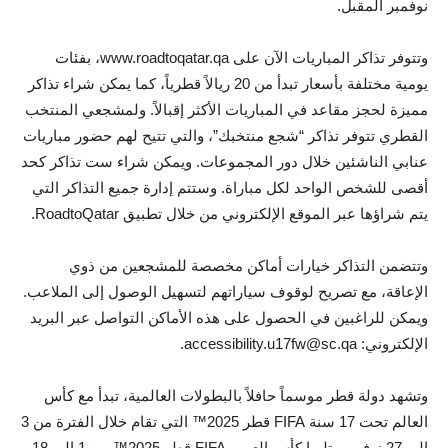
نوفمبر المقبل.
وتتوفر تذاكر المباريات الآن على www.roadtoqatar.qa، بفئات
يومية مختلفة بأسعار تبدأ من 20 ريالاً قطرياً، كما يمكن شراء تذاكر
مميزة لحجز مقاعد في المباريات الأكثر إقبالاً. ولمشجعي المنتخب
القطري تتوفر تذاكر “شجع منتخبك”، والتي تتيح لهم حضور مباريات
عنابي الناشئين خلال دور المجموعات. ويمكن شراء ست تذاكر كحد
أقصى للشخص الواحد لكل مباراة. وستتم إدارة جميع التذاكر التي
يتم شراؤها عبر الموقع الإلكتروني من خلال تطبيق RoadtoQatar.
وتتضمن التذاكر خيارات أماكن مخصصة للمشجعين من ذوي
الإعاقة، مع تصريح لوقوف سياراتهم لتسهيل الوصول إلى الملاعب.
ويمكن للراغبين في الحصول على هذه الأماكن التواصل عبر البريد
الإلكتروني: accessibility.u17fw@sc.qa.
وتشهد دولة قطر موسماً حافلاً بالبطولات العالمية، تبدأ مع كأس
العالم تحت 17 سنة FIFA قطر 2025™ التي تقام خلال الفترة من 3
إلى 27 نوفمبر، تليها كأس العرب FIFA قطر 2025™ من 1 إلى 18