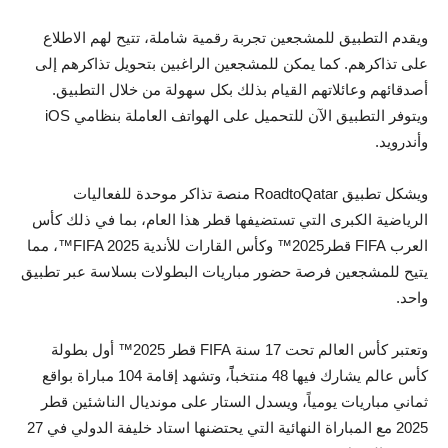
ويقدم التطبيق للمشجعين تجربة رقمية شاملة، تتيح لهم الاطلاع
على تذاكرهم. كما يمكن للمشجعين الراغبين بتحويل تذاكرهم إلى
أصدقائهم وعائلاتهم القيام بذلك بكل سهولة من خلال التطبيق.
ويتوفر التطبيق الآن للتحميل على الهواتف العاملة بنظامي iOS
وأندرويد.
ويشكل تطبيق RoadtoQatar منصة تذاكر موحدة للفعاليات
الرياضية الكبرى التي تستضيفها قطر هذا العام، بما في ذلك كأس
العرب FIFA قطر2025™ وكأس القارات للأندية FIFA 2025™، مما
يتيح للمشجعين فرصة حضور مباريات البطولات بسلاسة عبر تطبيق
واحد.
وتعتبر كأس العالم تحت 17 سنة FIFA قطر 2025™ أول بطولة
كأس عالم يشارك فيها 48 منتخباًً، وتشهد إقامة 104 مباراة بواقع
ثماني مباريات يومياً، ويسدل الستار على مونديال الناشئين قطر
2025 مع المباراة النهائية التي يحتضنها استاد خليفة الدولي في 27