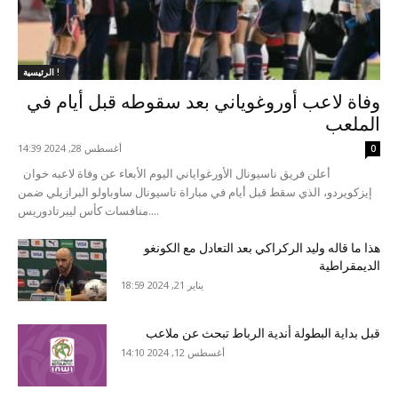
الرئيسية !
وفاة لاعب أوروغوياني بعد سقوطه قبل أيام في
الملعب
أغسطس 28, 2024 14:39
0
أعلن فريق ناسيونال الأورغواياني اليوم الأبعاء عن وفاة لاعبه خوان
إيزكويردو، الذي سقط قبل أيام في مباراة ناسيونال ساوباولو البرازيلي ضمن
منافسات كأس ليبرتادوريس....
هذا ما قاله وليد الركراكي بعد التعادل مع الكونغو
الديمقراطية
يناير 21, 2024 18:59
قبل بداية البطولة أندية الرباط تبحث عن ملاعب
أغسطس 12, 2024 14:10