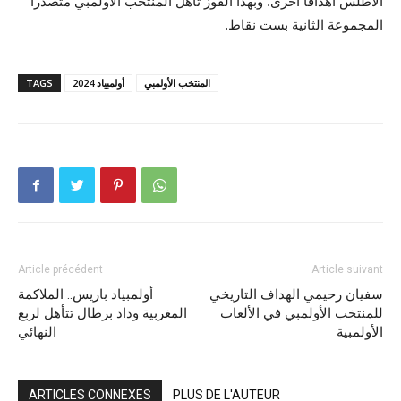
الأطلس أهدافا أخرى. وبهذا الفوز تأهل المنتخب الأولمبي متصدرا
المجموعة الثانية بست نقاط.
المنتخب الأولمبي
أولمبياد 2024
TAGS
Article précédent
Article suivant
سفيان رحيمي الهداف التاريخي
أولمبياد باريس.. الملاكمة
للمنتخب الأولمبي في الألعاب
المغربية وداد برطال تتأهل لربع
الأولمبية
النهائي
ARTICLES CONNEXES
PLUS DE L'AUTEUR