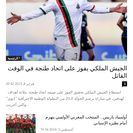
الرئيسية !
الجيش الملكي يفوز على اتحاد طنجة في الوقت
القاتل
فبراير 8, 2025 20:42
0
استطاع الجيش الملكي تحقيق الفوز على ضيفه اتحاد طنجة، بثلاثة أهداف
لهدفين، في مباراة برسم الجولة الـ20 من البطولة الوطنية الاحترافية "إنوي"
والتي أجريت...
أولمبياد باريس… المنتخب المغربي الأولمبي ينهزم
أمام نظيره الإسباني
أغسطس 5, 2024 19:54