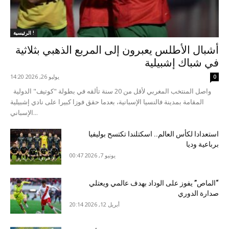
الرئيسية !
أشبال الأطلس يعبرون إلى المربع الذهبي بثلاثية
في شباك إشبيلية
يوليو 26, 2026 14:20
0
واصل المنتخب المغربي لأقل من 20 سنة تألقه في بطولة "كوتيف" الدولية
المقامة بمدينة فالنسيا الإسبانية، بعدما حقق فوزا كبيرا على نادي إشبيلية
الإسباني...
استعدادا لكأس العالم.. اسكتلندا تكتسح بوليفيا
برباعية وديا
يونيو 7, 2026 00:47
“الماص” يفوز على الوداد بهدف عالمي ويعتلي
صدارة الدوري
أبريل 12, 2026 20:14