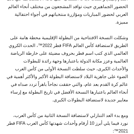
الحضور الجماهيري حيث توافد المشجعون من مختلف أنحاء العالم
العربي لحضور المباريات ومؤازرة منتخباتهم في أجواء احتفالية
مميزة.
وشكلت النسخة الافتتاحية من البطولة الإقليمية محطة هامة على
الطريق لاستضافة كأس العالم FIFA قطر 2022™، الحدث الكروي
العالمي الذي كتب اسم قطر بحروف مضيئة على خارطة الرياضة
العالمية وعزز مكانة الدولة باعتبارها وجهة رائدة للبطولات
والأحداث الكبرى، حيث سلطت النسخة الأولى من كأس العرب
الضوء على جاهزية البلاد لاستضافة البطولة الأكبر والأكثر أهمية في
عالم كرة القدم بعد عام، والتي حققت نجاحاً باهراً تردد صداه في
أنحاء العالم باعتبارها النسخة الأفضل في تاريخ البطولة مع إرساء
معايير جديدة لاستضافة البطولات الكبرى.
ومع بدء العد التنازلي لاستضافة النسخة الثانية من كأس العرب،
نورد فيما يلي أبرز 10 أرقام وأحداث شهدتها كأس العرب FIFA قطر
2021™: